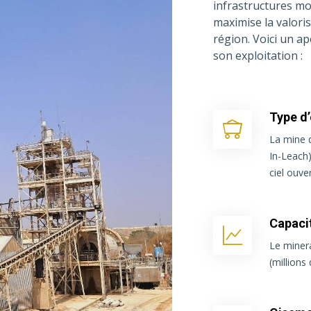
infrastructures mo
maximise la valori
région. Voici un ap
son exploitation :
Type d’
La mine 
In-Leach)
ciel ouver
Capaci
Le minera
(millions