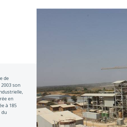
ue de
n 2003 son
ndustrielle,
trée en
ée à 185
e du