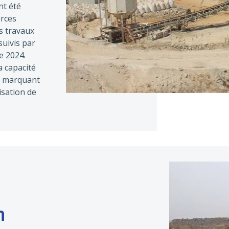
nt été
urces
es travaux
suivis par
e 2024.
a capacité
, marquant
sation de
m